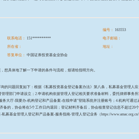
编号：
163553
联系电话：
151**********
电子邮箱：
所在省：
地址：
答复单位：
中国证券投资基金业协会
照，想具体
地
了解一下申请的条件与流程，烦请给指明方向。
咨询的问题回复如下：根据《私募投资基金登记备案办法》第八条，私募基金管理人应
监督管理部门申请设立；2.申请机构依据管理人登记相关要求准备材料，委托律师事务
服务大厅-我要办-机构登记和产品备案-在线申请”登陆系统并注册账号；4.机构可通过
不齐备的，协会将在5个工作日内退回；登记材料齐备后，协会核查登记信息不超过20
产品备案-服务指南-管理人登记业务（https://www.amac.org.cn/fwdt/wyb/jgdjhcpb