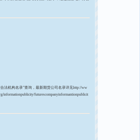
构名录”查询，最新期货公司名录详见http://ww
npublicity/futurescompanyinformantionpublicit