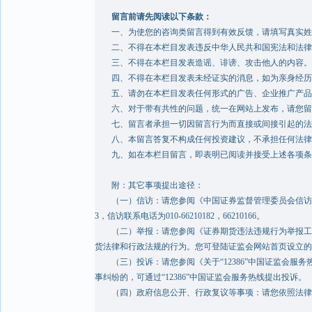
留言前请先阅读以下条款：
一、为使您的咨询类留言得到有效反馈，请填写真实姓
二、不得在本栏目发表违反中华人民共和国宪法和法律
三、不得在本栏目发表造谣、诽谤、攻击他人的内容。
四、不得在本栏目发表未经证实的消息，如为亲身经历
五、请勿在本栏目发表任何形式的广告、企业推广产品
六、对于带有共性的问题，统一在网站上发布，请您留
七、留言者承担一切因留言行为而直接或间接引起的法
八、本留言答复不构成任何投资建议，不承担任何法律责
九、如在本栏目留言，即表明已阅读并接受上述各项条
附：其它事项提出途径：
（一）信访：请您参阅《中国证券监督管理委员会信访工作规
3，信访联系电话为010-66210182，66210166。
（二）举报：请您参阅《证券期货违法违规行为举报工作暂
货法律和行政法规的行为。您可登陆证监会网站首页设立的“
（三）投诉：请您参阅《关于“12386”中国证监会服务
事纠纷的，可通过“12386”中国证监会服务热线提出投诉。
（四）政府信息公开、行政复议等事项：请您依照法律