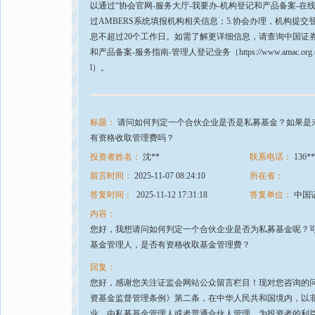
以通过“协会官网-服务大厅-我要办-机构登记和产品备案-
过AMBERS系统填报机构相关信息；5.协会办理，机构提
息不超过20个工作日。如需了解更详细信息，请查询中国证券
和产品备案-服务指南-管理人登记业务（https://www.amac.org.cn/fwdt/wyb/
l）。
标题：
请问如何判定一个合伙企业是否是私募基金？如果是
有资格收取管理费吗？
投资者姓名：
沈**
联系电话：
136**
留言时间：
2025-11-07 08:24:10
所在省：
答复时间：
2025-11-12 17:31:18
答复单位：
中国
内容：
您好，我想请问如何判定一个合伙企业是否为私募基金呢？
基金管理人，是否有资格收取基金管理费？
回复：
您好，感谢您关注证监会网站公众留言栏目！现对您咨询的
资基金监督管理条例》第二条，在中华人民共和国境内，以
业，由私募基金管理人或者普通合伙人管理，为投资者的利