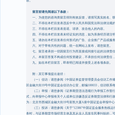
容。
留言前请先阅读以下条款：
一、为使您的咨询类留言得到有效反馈，请填写真实姓名、联
二、不得在本栏目发表违反中华人民共和国宪法和法律法规的
三、不得在本栏目发表造谣、诽谤、攻击他人的内容。
四、不得在本栏目发表未经证实的消息，如为亲身经历请注
五、请勿在本栏目发表任何形式的广告、企业推广产品或服
六、对于带有共性的问题，统一在网站上发布，请您留意。
七、留言者承担一切因留言行为而直接或间接引起的法律责
八、本留言答复不构成任何投资建议，不承担任何法律责任，
九、如在本栏目留言，即表明已阅读并接受上述各项条款。
附：其它事项提出途径：
（一）信访：请您参阅《中国证券监督管理委员会信访工作规则》
区金融大街19号中国证监会信访办公室，邮编100033，信访联系电话为010
（二）举报：请您参阅《证券期货违法违规行为举报工作暂行规定
式，向举报中心举报有关个人或单位涉嫌违反证券期货法律和行政
为：北京市西城区金融大街19号富凯大厦A座中国证监会举报中心，邮
（三）投诉：请您参阅《关于“12386”中国证监会服务热线运
务时，与证券期货市场经营主体及其从业人员发生民事纠纷的，可通过