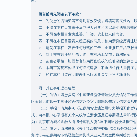
容。
留言前请先阅读以下条款：
一、为使您的咨询类留言得到有效反馈，请填写真实姓名、联
二、不得在本栏目发表违反中华人民共和国宪法和法律法规的
三、不得在本栏目发表造谣、诽谤、攻击他人的内容。
四、不得在本栏目发表未经证实的消息，如为亲身经历请注
五、请勿在本栏目发表任何形式的广告、企业推广产品或服
六、对于带有共性的问题，统一在网站上发布，请您留意。
七、留言者承担一切因留言行为而直接或间接引起的法律责
八、本留言答复不构成任何投资建议，不承担任何法律责任，
九、如在本栏目留言，即表明已阅读并接受上述各项条款。
附：其它事项提出途径：
（一）信访：请您参阅《中国证券监督管理委员会信访工作规则》
区金融大街19号中国证监会信访办公室，邮编100033，信访联系电话为010
（二）举报：请您参阅《证券期货违法违规行为举报工作暂行规定
式，向举报中心举报有关个人或单位涉嫌违反证券期货法律和行政
为：北京市西城区金融大街19号富凯大厦A座中国证监会举报中心，邮
（三）投诉：请您参阅《关于“12386”中国证监会服务热线运
务时，与证券期货市场经营主体及其从业人员发生民事纠纷的，可通过