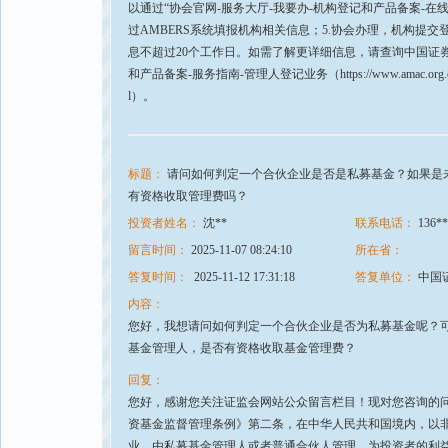
以通过“协会官网-服务大厅-我要办-机构登记和产品备案-
过AMBERS系统填报机构相关信息；5.协会办理，机构提
息不超过20个工作日。如需了解更详细信息，请查询中国证券
和产品备案-服务指南-管理人登记业务（https://www.amac.org.cn/fwdt/wyb/
l）。
标题：
请问如何判定一个合伙企业是否是私募基金？如果是
有资格收取管理费吗？
投资者姓名：
沈**
联系电话：
136**
留言时间：
2025-11-07 08:24:10
所在省：
答复时间：
2025-11-12 17:31:18
答复单位：
中国
内容：
您好，我想请问如何判定一个合伙企业是否为私募基金呢？
基金管理人，是否有资格收取基金管理费？
回复：
您好，感谢您关注证监会网站公众留言栏目！现对您咨询的
资基金监督管理条例》第二条，在中华人民共和国境内，以
业，由私募基金管理人或者普通合伙人管理，为投资者的利